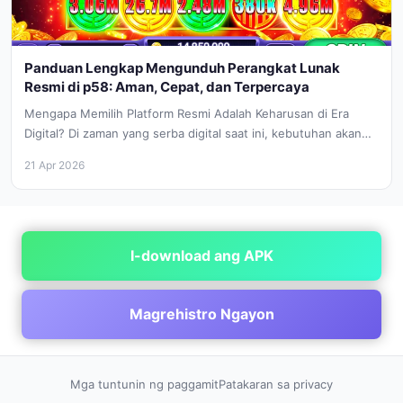
Panduan Lengkap Mengunduh Perangkat Lunak
Resmi di p58: Aman, Cepat, dan Terpercaya
Mengapa Memilih Platform Resmi Adalah Keharusan di Era
Digital? Di zaman yang serba digital saat ini, kebutuhan akan
perangkat lunak...
21 Apr 2026
I-download ang APK
Magrehistro Ngayon
Mga tuntunin ng paggamit
Patakaran sa privacy