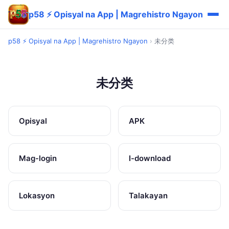
p58 ⚡ Opisyal na App | Magrehistro Ngayon
p58 ⚡ Opisyal na App | Magrehistro Ngayon
›
未分类
未分类
Opisyal
APK
Mag-login
I-download
Lokasyon
Talakayan