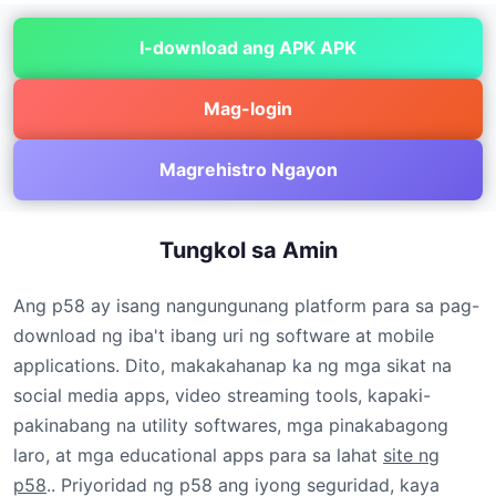
I-download ang APK APK
Mag-login
Magrehistro Ngayon
Tungkol sa Amin
Ang p58 ay isang nangungunang platform para sa pag-
download ng iba't ibang uri ng software at mobile
applications. Dito, makakahanap ka ng mga sikat na
social media apps, video streaming tools, kapaki-
pakinabang na utility softwares, mga pinakabagong
laro, at mga educational apps para sa lahat
site ng
p58
.. Priyoridad ng p58 ang iyong seguridad, kaya