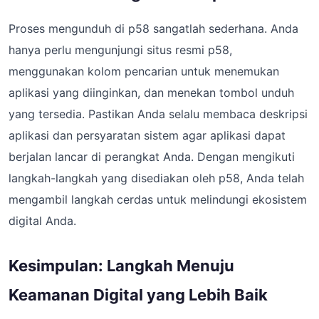
Proses mengunduh di p58 sangatlah sederhana. Anda
hanya perlu mengunjungi situs resmi p58,
menggunakan kolom pencarian untuk menemukan
aplikasi yang diinginkan, dan menekan tombol unduh
yang tersedia. Pastikan Anda selalu membaca deskripsi
aplikasi dan persyaratan sistem agar aplikasi dapat
berjalan lancar di perangkat Anda. Dengan mengikuti
langkah-langkah yang disediakan oleh p58, Anda telah
mengambil langkah cerdas untuk melindungi ekosistem
digital Anda.
Kesimpulan: Langkah Menuju
Keamanan Digital yang Lebih Baik