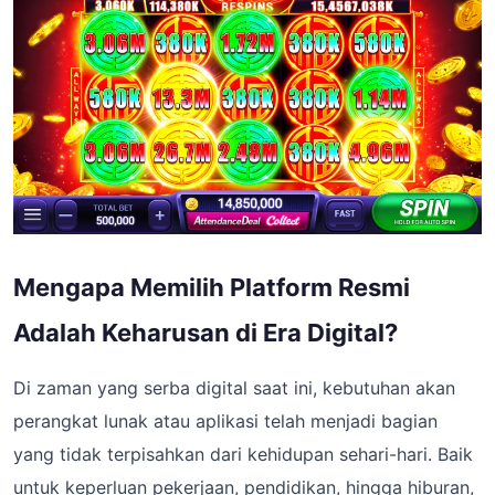
Mengapa Memilih Platform Resmi
Adalah Keharusan di Era Digital?
Di zaman yang serba digital saat ini, kebutuhan akan
perangkat lunak atau aplikasi telah menjadi bagian
yang tidak terpisahkan dari kehidupan sehari-hari. Baik
untuk keperluan pekerjaan, pendidikan, hingga hiburan,