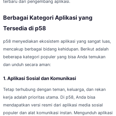
terbaru dari pengembang aplikasi.
Berbagai Kategori Aplikasi yang
Tersedia di p58
p58 menyediakan ekosistem aplikasi yang sangat luas,
mencakup berbagai bidang kehidupan. Berikut adalah
beberapa kategori populer yang bisa Anda temukan
dan unduh secara aman:
1. Aplikasi Sosial dan Komunikasi
Tetap terhubung dengan teman, keluarga, dan rekan
kerja adalah prioritas utama. Di p58, Anda bisa
mendapatkan versi resmi dari aplikasi media sosial
populer dan alat komunikasi instan. Mengunduh aplikasi