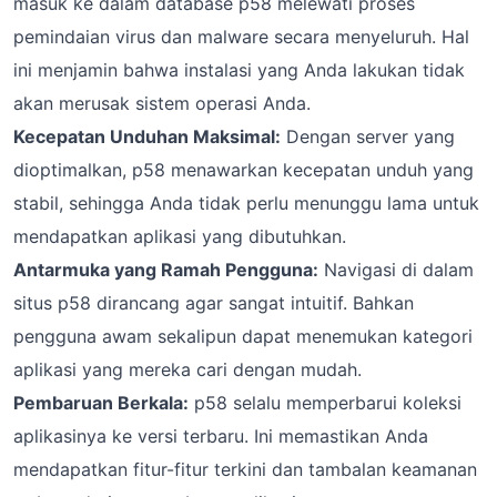
masuk ke dalam database p58 melewati proses
pemindaian virus dan malware secara menyeluruh. Hal
ini menjamin bahwa instalasi yang Anda lakukan tidak
akan merusak sistem operasi Anda.
Kecepatan Unduhan Maksimal:
Dengan server yang
dioptimalkan, p58 menawarkan kecepatan unduh yang
stabil, sehingga Anda tidak perlu menunggu lama untuk
mendapatkan aplikasi yang dibutuhkan.
Antarmuka yang Ramah Pengguna:
Navigasi di dalam
situs p58 dirancang agar sangat intuitif. Bahkan
pengguna awam sekalipun dapat menemukan kategori
aplikasi yang mereka cari dengan mudah.
Pembaruan Berkala:
p58 selalu memperbarui koleksi
aplikasinya ke versi terbaru. Ini memastikan Anda
mendapatkan fitur-fitur terkini dan tambalan keamanan