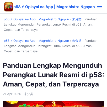
p58 ⚡ Opisyal na App | Magrehistro Ngayon
p58 ⚡ Opisyal na App | Magrehistro Ngayon
›
未分类
›
Panduan
Lengkap Mengunduh Perangkat Lunak Resmi di p58: Aman,
Cepat, dan Terpercaya
p58 ⚡ Opisyal na App | Magrehistro Ngayon
›
未分类
›
Panduan
Lengkap Mengunduh Perangkat Lunak Resmi di p58: Aman,
Cepat, dan Terpercaya
Panduan Lengkap Mengunduh
Perangkat Lunak Resmi di p58:
Aman, Cepat, dan Terpercaya
21 Apr 2026
· 未分类