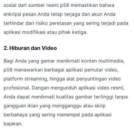
sosial dari sumber resmi p58 memastikan bahwa
enkripsi pesan Anda tetap terjaga dan akun Anda
terhindar dari risiko peretasan yang sering terjadi pada
aplikasi modifikasi atau pihak ketiga.
2. Hiburan dan Video
Bagi Anda yang gemar menikmati konten multimedia,
p58 menawarkan berbagai aplikasi pemutar video,
platform streaming, hingga alat penyuntingan video
profesional. Dengan mengunduh aplikasi video resmi,
Anda dapat menikmati kualitas gambar tertinggi tanpa
gangguan iklan yang mengganggu atau skrip
berbahaya yang sering menempel pada aplikasi
bajakan.