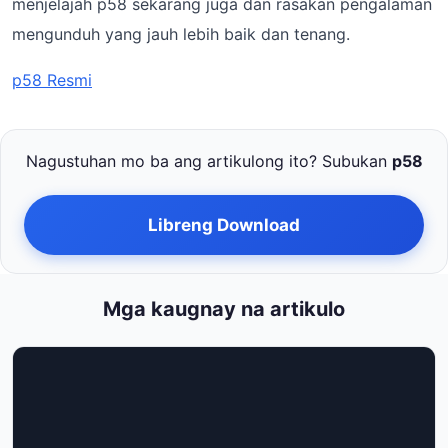
menjelajah p58 sekarang juga dan rasakan pengalaman
mengunduh yang jauh lebih baik dan tenang.
p58 Resmi
Nagustuhan mo ba ang artikulong ito? Subukan
p58
Libreng Download
Mga kaugnay na artikulo