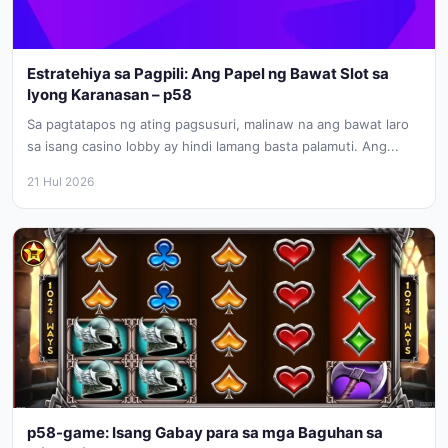
Estratehiya sa Pagpili: Ang Papel ng Bawat Slot sa
Iyong Karanasan – p58
Sa pagtatapos ng ating pagsusuri, malinaw na ang bawat laro
sa isang casino lobby ay hindi lamang basta palamuti. Ang...
21 Hul 2026
p58-game: Isang Gabay para sa mga Baguhan sa