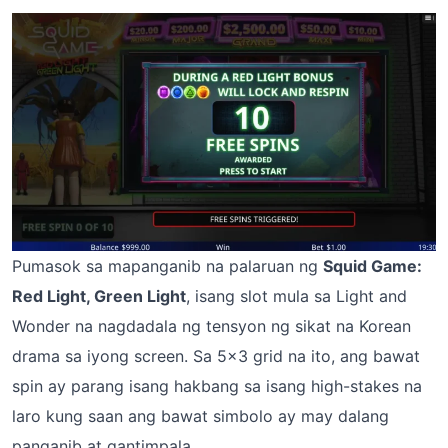
Pumasok sa mapanganib na palaruan ng
Squid Game:
Red Light, Green Light
, isang slot mula sa Light and
Wonder na nagdadala ng tensyon ng sikat na Korean
drama sa iyong screen. Sa 5×3 grid na ito, ang bawat
spin ay parang isang hakbang sa isang high-stakes na
laro kung saan ang bawat simbolo ay may dalang
panganib at gantimpala.