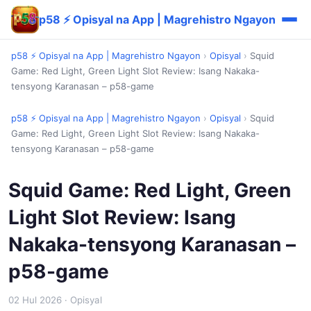
p58 ⚡ Opisyal na App | Magrehistro Ngayon
p58 ⚡ Opisyal na App | Magrehistro Ngayon
›
Opisyal
›
Squid
Game: Red Light, Green Light Slot Review: Isang Nakaka-
tensyong Karanasan – p58-game
p58 ⚡ Opisyal na App | Magrehistro Ngayon
›
Opisyal
›
Squid
Game: Red Light, Green Light Slot Review: Isang Nakaka-
tensyong Karanasan – p58-game
Squid Game: Red Light, Green
Light Slot Review: Isang
Nakaka-tensyong Karanasan –
p58-game
02 Hul 2026
· Opisyal