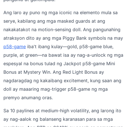
Ang laro ay puno ng mga iconic na elemento mula sa
serye, kabilang ang mga masked guards at ang
nakakatakot na motion-sensing doll. Ang pangunahing
atraksyon dito ay ang mga Piggy Bank symbols na may
p58-game
iba't ibang kulay—gold, p58-game blue,
purple, at green—na bawat isa ay nag-a-unlock ng mga
espesyal na bonus tulad ng Jackpot p58-game Mini
Bonus at Mystery Win. Ang Red Light Bonus ay
nagdaragdag ng kakaibang excitement, kung saan ang
doll ay maaaring mag-trigger p58-game ng mga
premyo anumang oras.
Sa 10 paylines at medium-high volatility, ang larong ito
ay nag-aalok ng balanseng karanasan para sa mga