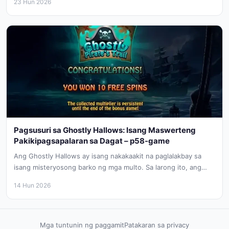
23 Hun 2026
Pagsusuri sa Ghostly Hallows: Isang Maswerteng
Pakikipagsapalaran sa Dagat – p58-game
Ang Ghostly Hallows ay isang nakakaakit na paglalakbay sa
isang misteryosong barko ng mga multo. Sa larong ito, ang
mga...
14 Hun 2026
Mga tuntunin ng paggamit
Patakaran sa privacy