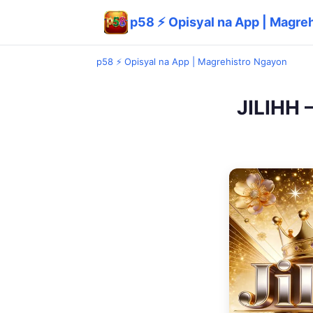
p58 ⚡ Opisyal na App | Magre
p58 ⚡ Opisyal na App | Magrehistro Ngayon
JILIHH 