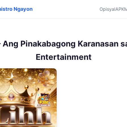
histro Ngayon
Opisyal
APK
M
– Ang Pinakabagong Karanasan s
Entertainment