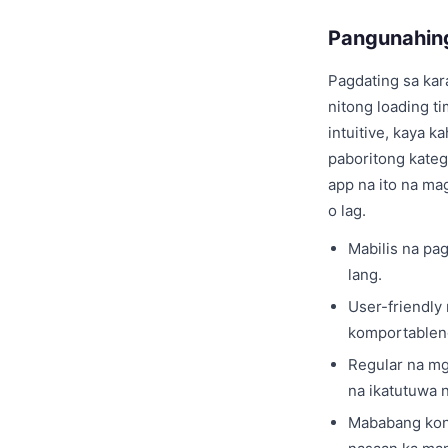
Pangunahin
Pagdating sa kar
nitong loading t
intuitive, kaya 
paboritong kateg
app na ito na ma
o lag.
Mabilis na pa
lang.
User-friendly
komportablen
Regular na mg
na ikatutuwa 
Mababang kons